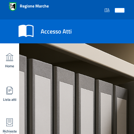
Regione Marche
ITA
SELEZIONE LING
Accesso Atti
Home
Lista atti
Richieste